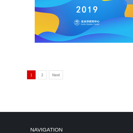
1
2
Next
NAVIGATION